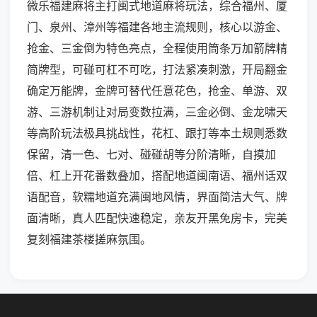
微乐福建麻将主打闽式地道麻将玩法，综合福州、厦
门、泉州、漳州等福建各地主流规则，核心以游金、
抢金、三金倒为特色亮点，全程使用筒条万加箭牌精
简牌型，可碰可杠不可吃，打法紧凑刺激，开局翻金
确定万能牌，金牌可替代任意花色，抢金、单游、双
游、三游机制让对局变数拉满，三金必倒、金龙啸天
等高阶玩法极具挑战性，花杠、跟打等本土规则悉数
保留，清一色、七对、碰碰胡等分阶清晰，自摸加
倍、杠上开花番数叠加，搭配地道闽南语、福州话双
语配音，软糯地道充满闽地风情，界面简洁大气、牌
面清晰，真人匹配快速稳定，亲友开黑免房卡，完美
复刻福建茶楼搓麻氛围。