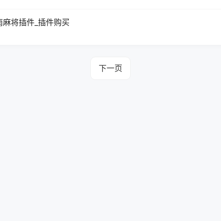
南麻将插件_插件购买
下一页