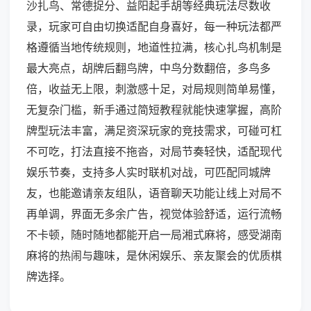
沙扎鸟、常德捉分、益阳起手胡等经典玩法尽数收
录，玩家可自由切换适配自身喜好，每一种玩法都严
格遵循当地传统规则，地道性拉满，核心扎鸟机制是
最大亮点，胡牌后翻鸟牌，中鸟分数翻倍，多鸟多
倍，收益无上限，刺激感十足，对局规则简单易懂，
无复杂门槛，新手通过简短教程就能快速掌握，高阶
牌型玩法丰富，满足资深玩家的竞技需求，可碰可杠
不可吃，打法直接不拖沓，对局节奏轻快，适配现代
娱乐节奏，支持多人实时联机对战，可匹配同城牌
友，也能邀请亲友组队，语音聊天功能让线上对局不
再单调，界面无多余广告，视觉体验舒适，运行流畅
不卡顿，随时随地都能开启一局湘式麻将，感受湖南
麻将的热闹与趣味，是休闲娱乐、亲友聚会的优质棋
牌选择。