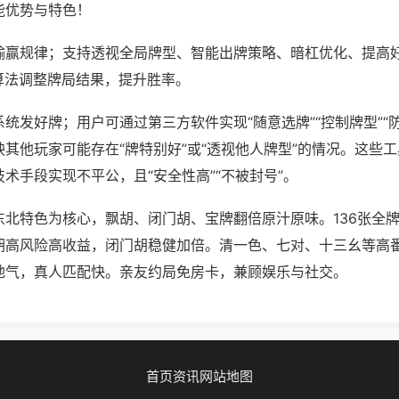
能优势与特色！
输赢规律；支持透视全局牌型、智能出牌策略、暗杠优化、提高
算法调整牌局结果，提升胜率。
统发好牌；用户可通过第三方软件实现“随意选牌”“控制牌型”“
其他玩家可能存在“牌特别好”或“透视他人牌型”的情况。这些
术手段实现不平公，且“安全性高”“不被封号”。
东北特色为核心，飘胡、闭门胡、宝牌翻倍原汁原味。136张全
胡高风险高收益，闭门胡稳健加倍。清一色、七对、十三幺等高
地气，真人匹配快。亲友约局免房卡，兼顾娱乐与社交。
首页
资讯
网站地图