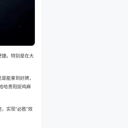
便捷。特别是在大
总是能拿到好牌，
哈哈贵阳捉鸡麻
，实现“必胜”效
。