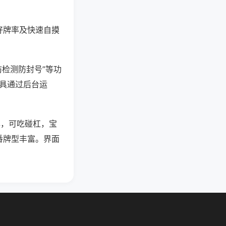
好牌率及快速自摸
防检测防封号”等功
工具通过后台运
牌，可吃碰杠，宝
番牌型丰富。界面