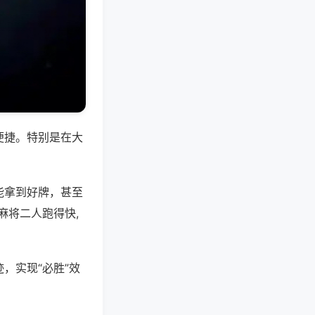
便捷。特别是在大
能拿到好牌，甚至
麻将二人跑得快,
，实现“必胜”效
。