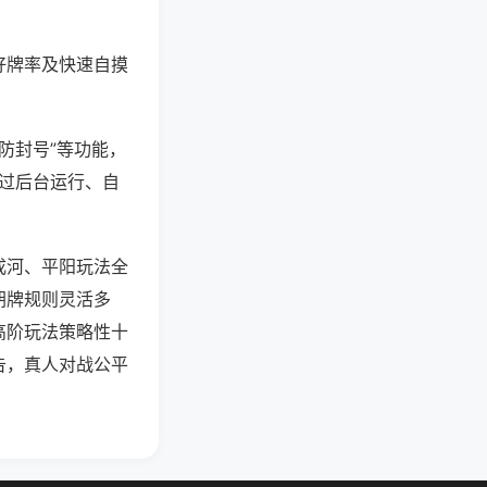
好牌率及快速自摸
防封号”等功能，
通过后台运行、自
成河、平阳玩法全
胡牌规则灵活多
高阶玩法策略性十
告，真人对战公平