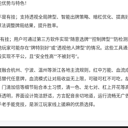
能优势与特色！
不是有挂；支持透视全局牌型、智能出牌策略、暗杠优化、提高
算法调整牌局结果，提升胜率。
有挂；用户可通过第三方软件实现“随意选牌”“控制牌型”“防检测
玩家可能存在“牌特别好”或“透视他人牌型”的情况。这些工具
实现不平公，且“安全性高”“不被封号”。
度融合杭州、宁波、温州等浙江各地主流规则，红中万能、血流
活替代任意牌，血流模式让对局收益无上限，可碰可杠不可吃，
、门清加倍等细节贴合本土习惯，清一色、龙七对、杠上开花等
晰透明，界面设计简洁舒适，方言配音亲切地道，运行流畅无广
手老手能竞技，是浙江玩家线上搓麻的优质选择。