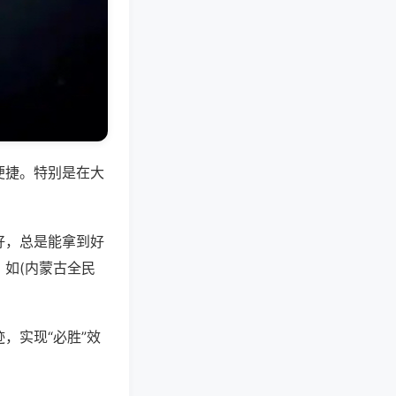
便捷。特别是在大
好，总是能拿到好
如(内蒙古全民
，实现“必胜”效
。