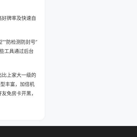
高好牌率及快速自
”“防检测防封号”
这些工具通过后台
出比上家大一级的
牌型丰富，加倍机
好友免房卡开黑，