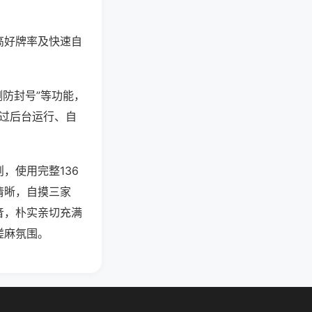
高好牌率及快速自
测防封号”等功能，
通过后台运行、自
，使用完整136
清晰，自摸三家
音，朴实亲切充满
搓麻氛围。