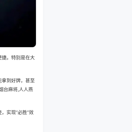
便捷。特别是在大
能拿到好牌，甚至
烟台麻将,人人燕
，实现“必胜”效
。