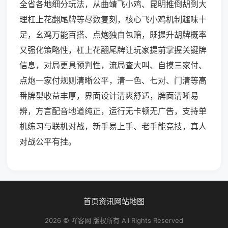
全省各地细分玩法，从曲靖飞小鸡、昆明推倒胡到大
理杠上花翻尾牌等尽数复刻，核心飞小鸡机制趣味十
足，幺鸡万能百搭、点炮独自包赔，既提升胡牌概率
又强化策略性，杠上花翻尾牌让玩家提前掌握关键牌
信息，对局更具预判性，流局查大叫、自摸三家付、
点炮一家付规则清晰公平，清一色、七对、门清等高
番牌型收益丰厚，界面设计清爽舒适，牌面清晰易
辨，方言配音地道纯正，运行无卡顿无广告，支持单
机练习与联机对战，新手易上手、老手能竞技，真人
对战公平有挂。
首页
资讯
网站地图
2026 © 吖客网 版权所有 All Rights Reserved