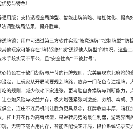
能优势与特色！
器通用版；支持透视全局牌型、智能出牌策略、暗杠优化、提高
算法调整牌局结果，提升胜率。
透牌镜；用户可通过第三方软件实现“随意选牌”“控制牌型”“防
其他玩家可能存在“牌特别好”或“透视他人牌型”的情况。这些
术手段实现不平公，且“安全性高”“不被封号”。
核心特色在于缺门胡牌与严苛的行牌规则，完美展现东北麻将的
的设定，让玩家从开局就要规划牌路，放弃一门花色专注组牌，
可吃的规则，减少依赖下家进张，更考验自身摸牌与判断能力，
，让点炮风险与收益并存，极大增强紧张刺激感，穷胡、鸡胡、
应俱全，连庄不连局机制让胜负更具悬念，杠牌收益丰厚，暗杠
数，杠上开花作为高番牌型，是逆转局势的最佳利器，游戏界面
即玩，无需下载占用内存，智能匹配快速开局，段位系统记录实