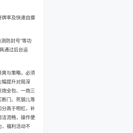
好牌率及快速自摸
检测防封号”等功
工具通过后台运
豪爽与策略，必须
大幅提升对局深
点炮全包、一炮三
买断门、死钢儿等
加分高于明杠，补
简洁流畅，操作便
力，福利活动不