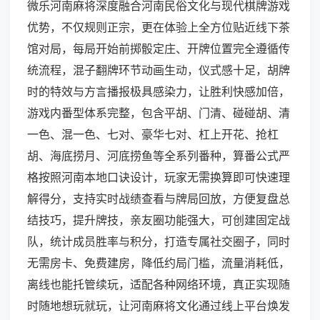
微乐河南麻将深度融合河南民俗文化与现代棋牌游戏
优势，不仅规则正宗，更在体验上全方位贴近线下茶
馆对局，每局开始前掷骰定庄、开牌位置完全遵循传
统流程，混子翻牌环节动画生动，仪式感十足，胡牌
时的特效与方言播报极具感染力，让胜利快感加倍，
游戏内番型体系完整，包含平胡、门清、碰碰胡、清
一色、混一色、七对、豪华七对、杠上开花、抢杠
胡、海底捞月、河底捞鱼等全系列番种，算番公式严
格按照河南本地口诀设计，玩家无需换算即可快速理
解得分，支持实时战绩查看与牌局回放，方便复盘总
结技巧，提升牌技，亲友圈功能强大，可创建固定战
队，统计成员胜率与积分，打造专属社交圈子，同时
无需房卡、免费建房，降低约局门槛，流量消耗低，
离线也能托管续玩，适配各种网络环境，真正实现随
时随地想玩就玩，让河南麻将文化通过线上平台焕发