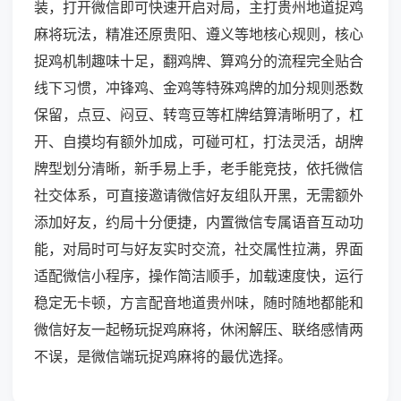
装，打开微信即可快速开启对局，主打贵州地道捉鸡
麻将玩法，精准还原贵阳、遵义等地核心规则，核心
捉鸡机制趣味十足，翻鸡牌、算鸡分的流程完全贴合
线下习惯，冲锋鸡、金鸡等特殊鸡牌的加分规则悉数
保留，点豆、闷豆、转弯豆等杠牌结算清晰明了，杠
开、自摸均有额外加成，可碰可杠，打法灵活，胡牌
牌型划分清晰，新手易上手，老手能竞技，依托微信
社交体系，可直接邀请微信好友组队开黑，无需额外
添加好友，约局十分便捷，内置微信专属语音互动功
能，对局时可与好友实时交流，社交属性拉满，界面
适配微信小程序，操作简洁顺手，加载速度快，运行
稳定无卡顿，方言配音地道贵州味，随时随地都能和
微信好友一起畅玩捉鸡麻将，休闲解压、联络感情两
不误，是微信端玩捉鸡麻将的最优选择。