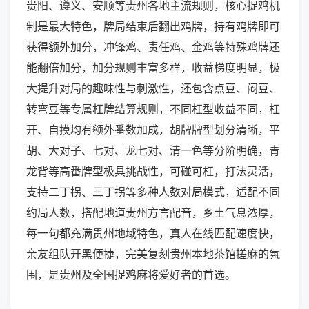
贵阳、遵义、安顺等贵州各地主流规则，核心捉鸡机
制是最大特色，牌局结束后翻出鸡牌，持有鸡牌即可
获得额外加分，冲锋鸡、责任鸡、金鸡等特殊鸡牌还
能翻倍加分，加分规则丰富多样，收益梯度明显，极
大提升对局的趣味性与刺激性，还包含点豆、闷豆、
转弯豆等专属杠牌结算规则，不同杠型收益不同，杠
开、自摸均有额外番数加成，胡牌牌型划分清晰，平
胡、大对子、七对、龙七对、清一色等分阶明确，青
龙背等高番牌型极具挑战性，可碰可杠，打法灵活，
支持二丁拐、三丁拐等多种人数对局模式，适配不同
约局人数，搭配地道贵州方言配音，乡土气息浓厚，
每一句都充满贵州地域特色，真人在线匹配速度快，
亲友组队开黑便捷，完美复刻贵州本地茶馆搓麻的氛
围，是贵州及全国捉鸡麻将爱好者的首选。