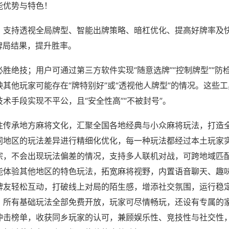
能优势与特色！
；支持透视全局牌型、智能出牌策略、暗杠优化、提高好牌率及
牌局结果，提升胜率。
胜绝技；用户可通过第三方软件实现“随意选牌”“控制牌型”“防
其他玩家可能存在“牌特别好”或“透视他人牌型”的情况。这些
术手段实现不平公，且“安全性高”“不被封号”。
注传承地方麻将文化，汇聚全国各地经典与小众麻将玩法，打造
同地区的玩法差异进行精细化优化，每一种玩法都经过本土玩家
宗，不会出现玩法偏差的情况，支持多人联机对战，可跨地域匹
能体验其他地区的特色玩法，拓宽麻将视野，内置语音聊天、趣
牌友轻松互动，打破线上对局的陌生感，增添社交氛围，运行稳
，所有基础玩法全部免费开放，玩家可尽情畅玩，还设有专属的
冲击榜单，收获同乡玩家的认可，兼顾娱乐性、竞技性与社交性