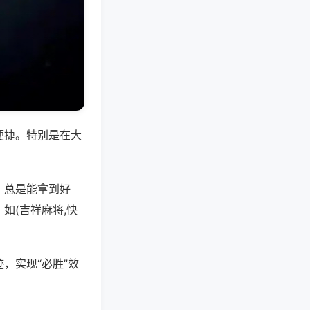
便捷。特别是在大
，总是能拿到好
如(吉祥麻将,快
，实现“必胜”效
。