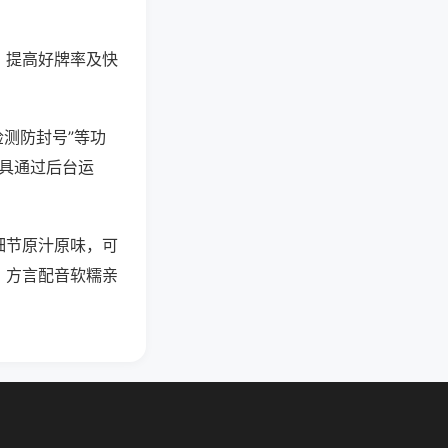
、提高好牌率及快
检测防封号”等功
工具通过后台运
细节原汁原味，可
，方言配音软糯亲