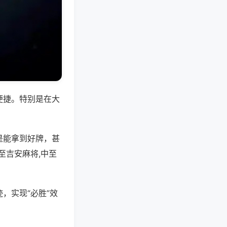
便捷。特别是在大
是能拿到好牌，甚
至吉安麻将,中至
，实现“必胜”效
。