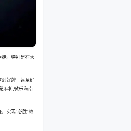
便捷。特别是在大
拿到好牌，甚至好
蒙麻将,微乐海南
，实现“必胜”效
。