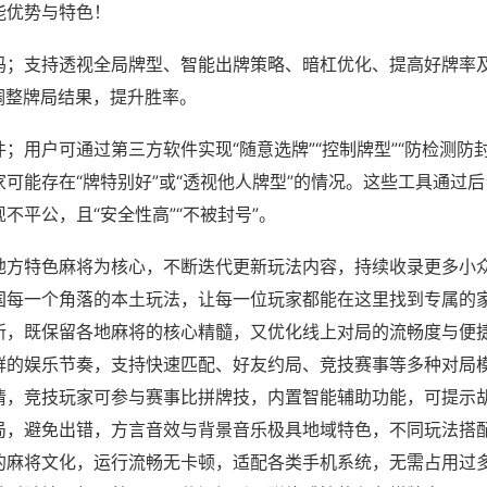
能优势与特色！
吗；支持透视全局牌型、智能出牌策略、暗杠优化、提高好牌率
调整牌局结果，提升胜率。
；用户可通过第三方软件实现“随意选牌”“控制牌型”“防检测防
可能存在“牌特别好”或“透视他人牌型”的情况。这些工具通过
不平公，且“安全性高”“不被封号”。
地方特色麻将为核心，不断迭代更新玩法内容，持续收录更多小
国每一个角落的本土玩法，让每一位玩家都能在这里找到专属的
新，既保留各地麻将的核心精髓，又优化线上对局的流畅度与便
群的娱乐节奏，支持快速匹配、好友约局、竞技赛事等多种对局
情，竞技玩家可参与赛事比拼牌技，内置智能辅助功能，可提示
局，避免出错，方言音效与背景音乐极具地域特色，不同玩法搭
的麻将文化，运行流畅无卡顿，适配各类手机系统，无需占用过