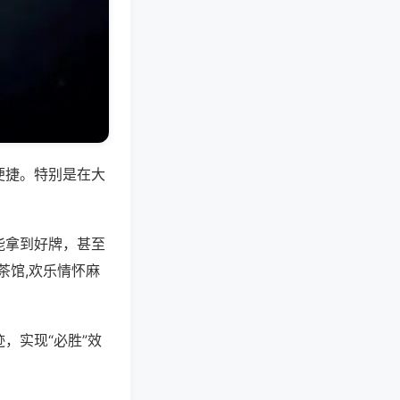
便捷。特别是在大
能拿到好牌，甚至
茶馆,欢乐情怀麻
，实现“必胜”效
。