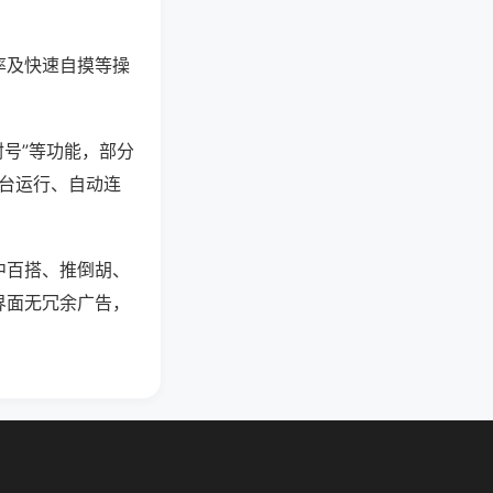
率及快速自摸等操
封号”等功能，部分
后台运行、自动连
中百搭、推倒胡、
界面无冗余广告，