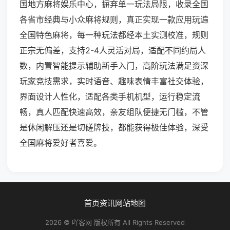
国地方麻将娱乐中心，摒弃单一玩法局限，收录全国
各省市经典与小众麻将规则，真正实现一款应用玩遍
全国特色麻将，每一种玩法都经本土实测校准，规则
正宗无偏差，支持2-4人灵活对局，适配不同约局人
数，内置智能提示辅助新手入门，高阶玩法满足资深
玩家竞技需求，实时语音、趣味表情丰富社交体验，
界面设计人性化，适配各类手机机型，运行稳定流
畅，真人匹配快速高效，亲友组队便捷无门槛，不管
是休闲解压还是切磋牌技，都能获得极佳体验，深受
全国麻将爱好者喜爱。
首页
资讯
网站地图
2026 © 吖客网 版权所有 All Rights Reserved