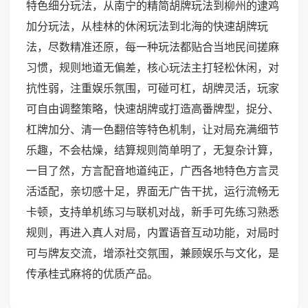
特色细分玩法，从南宁的精简胡牌玩法到柳州的逮鸡
加分玩法，从桂林的休闲玩法到北海的快速胡牌玩
法，尽数精准还原，每一种玩法都贴合当地民间搓麻
习惯，规则地道无偏差，核心玩法主打轻松休闲，对
抗性弱，注重娱乐氛围，可碰可杠，胡牌灵活，玩家
可自由调整策略，快速胡牌或打造高番牌型，捉分、
杠牌加分、清一色翻倍等特色机制，让对局充满细节
乐趣，不会枯燥，结算规则简单明了，无复杂计算，
一目了然，方言配音地道纯正，广西各地特色方言灵
活适配，亲切感十足，界面无广告干扰，运行流畅无
卡顿，支持单机练习与联机对战，新手可先练习熟悉
规则，再进入真人对局，内置语音互动功能，对局时
可与牌友交流，增添社交氛围，兼顾娱乐与文化，是
传承桂式麻将的优质产品。