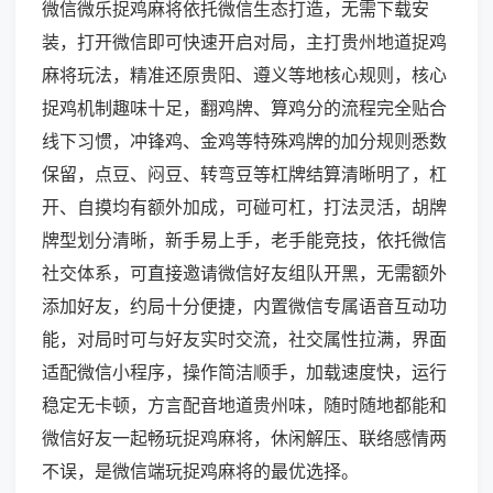
微信微乐捉鸡麻将依托微信生态打造，无需下载安
装，打开微信即可快速开启对局，主打贵州地道捉鸡
麻将玩法，精准还原贵阳、遵义等地核心规则，核心
捉鸡机制趣味十足，翻鸡牌、算鸡分的流程完全贴合
线下习惯，冲锋鸡、金鸡等特殊鸡牌的加分规则悉数
保留，点豆、闷豆、转弯豆等杠牌结算清晰明了，杠
开、自摸均有额外加成，可碰可杠，打法灵活，胡牌
牌型划分清晰，新手易上手，老手能竞技，依托微信
社交体系，可直接邀请微信好友组队开黑，无需额外
添加好友，约局十分便捷，内置微信专属语音互动功
能，对局时可与好友实时交流，社交属性拉满，界面
适配微信小程序，操作简洁顺手，加载速度快，运行
稳定无卡顿，方言配音地道贵州味，随时随地都能和
微信好友一起畅玩捉鸡麻将，休闲解压、联络感情两
不误，是微信端玩捉鸡麻将的最优选择。