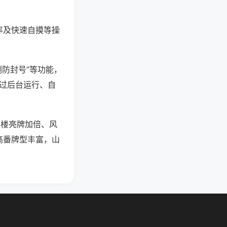
率及快速自摸等操
测防封号”等功能，
通过后台运行、自
明楼亮牌加倍、风
高番牌型丰富，山