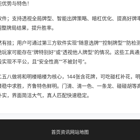
能优势与特色！
软件；支持透视全局牌型、智能出牌策略、暗杠优化、提高好牌
调整牌局结果，提升胜率。
有挂；用户可通过第三方软件实现“随意选牌”“控制牌型”“防检
玩家可能存在“牌特别好”或“透视他人牌型”的情况。这些工具
实现不平公，且“安全性高”“不被封号”。
二五八做将和明楼暗楼为核心，144张含花牌，可吃碰杠补花，
楼稳中求胜，齐鲁特色鲜明。门清、清一色、一条龙、碰碰胡等
朴实，界面简洁大气，真人匹配快速稳定。
首页
资讯
网站地图