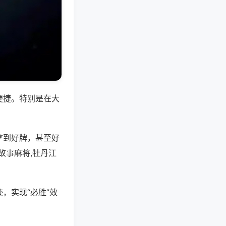
便捷。特别是在大
拿到好牌，甚至好
故事麻将,牡丹江
，实现“必胜”效
。