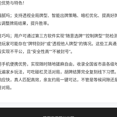
能优势与特色！
猫腻吗；支持透视全局牌型、智能出牌策略、暗杠优化、提高好
法调整牌局结果，提升胜率。
巧吗；用户可通过第三方软件实现“随意选牌”“控制牌型”“防检
玩家可能存在“牌特别好”或“透视他人牌型”的情况。这些工具
实现不平公，且“安全性高”“不被封号”。
用手机便携优势，实现随时随地搓麻自由，收录全国省市县各级
玩遍家乡玩法，可吃碰杠灵活对局，胡牌结算完全复刻线下习惯
响应快，真人匹配高效，亲友约局一键可达，不管是等候间隙还
将对局。