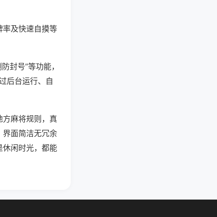
牌率及快速自摸等
测防封号”等功能，
通过后台运行、自
地方麻将规则，真
。界面简洁无冗余
是休闲时光，都能