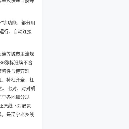
牌率及快速自摸等
号”等功能，部分用
台运行、自动连接
大连等城市主流规
36张标准牌不含
策略性与博弈难
杠、补杠齐全，杠
色、七对、对对胡
辽宁各地细分规
还原线下对局氛
槛，是辽宁老乡线