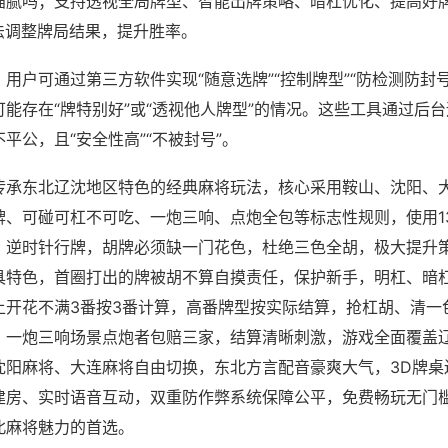
猫腻吗；支持透视全局牌型、智能出牌策略、暗杠优化、提高好
法调整牌局结果，提升胜率。
用户可通过第三方软件实现“随意选牌”“控制牌型”“防检测防封
能存在“牌特别好”或“透视他人牌型”的情况。这些工具通过后
平公，且“安全性高”“不被封号”。
传承东北辽沈地区特色的经典麻将玩法，核心采用鞍山、沈阳、
牌、可碰可杠不可吃、一炮三响、点炮全包等标志性规则，使用1
，逆时针行牌，胡牌必须缺一门花色，杜绝三色全胡，极大提升
具特色，首圈打出的牌被胡不算自摸责任，保护新手，明杠、暗
上开花不满3番按3番计算，高番牌型按实际结算，抢杠胡、清一
，一炮三响场景点炮者包赔三家，结算清晰刺激，游戏全面覆盖
沈阳麻将、大连麻将自由切换，东北方言配音豪爽大气，3D牌桌
建房、实时语音互动，双重防作弊系统保障公平，免费畅玩无门
北麻将魅力的首选。