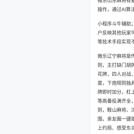
微乐山东麻将有
操作，通过AI算
小程序斗牛辅助；
户反映其他玩家可
等技术手段实现不
微乐辽宁麻将是
则，主打缺门胡
花牌，四人对战
度，下炮规则独
牌即时加分，杠
等高番役满齐全
则，鞍山麻将、
围，亲友圈一键
上约局、感受东