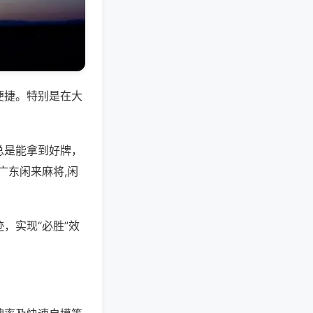
便捷。特别是在大
总是能拿到好牌，
广东闲来麻将,闲
，实现“必胜”效
。