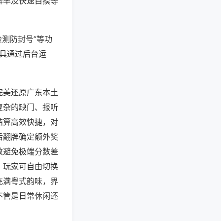
牌率及快速自摸等
检测防封号”等功
工具通过后台运
完美还原广东本土
复杂的缺门、报听
结算高效快捷，对
后翻牌确定额外奖
效避免极端分数差
，玩家可自由切换
充满粤式韵味，界
不管是日常休闲还