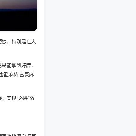
便捷。特别是在大
总是能拿到好牌，
金酷麻将,富豪麻
，实现“必胜”效
。