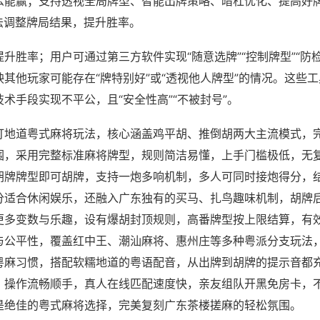
么能赢；支持透视全局牌型、智能出牌策略、暗杠优化、提高好
法调整牌局结果，提升胜率。
升胜率；用户可通过第三方软件实现“随意选牌”“控制牌型”“防
其他玩家可能存在“牌特别好”或“透视他人牌型”的情况。这些
术手段实现不平公，且“安全性高”“不被封号”。
打地道粤式麻将玩法，核心涵盖鸡平胡、推倒胡两大主流模式，
围，采用完整标准麻将牌型，规则简洁易懂，上手门槛极低，无
胡牌牌型即可胡牌，支持一炮多响机制，多人可同时接炮得分，
分适合休闲娱乐，还融入广东独有的买马、扎鸟趣味机制，胡牌
更多变数与乐趣，设有爆胡封顶规则，高番牌型按上限结算，有
与公平性，覆盖红中王、潮汕麻将、惠州庄等多种粤派分支玩法
粤麻习惯，搭配软糯地道的粤语配音，从出牌到胡牌的提示音都
，操作流畅顺手，真人在线匹配速度快，亲友组队开黑免房卡，
是绝佳的粤式麻将选择，完美复刻广东茶楼搓麻的轻松氛围。