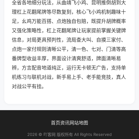
全省各地细分玩法，从曲靖飞小鸡、昆明推倒胡到大
理杠上花翻尾牌等尽数复刻，核心飞小鸡机制趣味十
足，幺鸡万能百搭、点炮独自包赔，既提升胡牌概率
又强化策略性，杠上花翻尾牌让玩家提前掌握关键牌
信息，对局更具预判性，流局查大叫、自摸三家付、
点炮一家付规则清晰公平，清一色、七对、门清等高
番牌型收益丰厚，界面设计清爽舒适，牌面清晰易
辨，方言配音地道纯正，运行无卡顿无广告，支持单
机练习与联机对战，新手易上手、老手能竞技，真人
对战公平有挂。
首页
资讯
网站地图
2026 © 吖客网 版权所有 All Rights Reserved