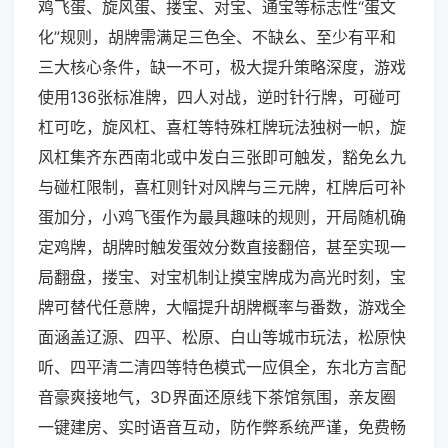
鸡飞蛋、旋风蛋、搂宝、对宝、通宝等标志性“蛋文
化”规则，胡牌需满足三色全、不缺幺、至少有平和
三大核心条件，缺一不可，极大提升策略深度，游戏
使用136张标准牌，四人对战，逆时针行牌，可碰可
杠可吃，旋风杠、喜杠等特殊杠牌玩法独树一帜，旋
风杠集齐东西南北或中发白三张即可触发，豁免幺九
与碰杠限制，喜杠则针对风牌与三元牌，杠牌后可补
蛋加分，小鸡飞蛋作为最具趣味的规则，开局随机确
定鸡牌，胡牌时触发蛋效分数直接翻倍，甚至实现一
局翻盘，搂宝、对宝机制让摸宝牌成为高光时刻，宝
牌可替代任意牌，大幅提升胡牌概率与番数，游戏全
面涵盖辽源、四平、松原、白山等城市玩法，松原快
听、四平清二清四等特色模式一应俱全，东北方言配
音豪爽接地气，3D界面还原线下茶馆氛围，亲友圈
一键建房、实时语音互动，防作弊系统严谨，免费畅