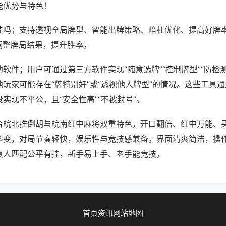
能优势与特色！
挂吗；支持透视全局牌型、智能出牌策略、暗杠优化、提高好牌
调整牌局结果，提升胜率。
软件；用户可通过第三方软件实现“随意选牌”“控制牌型”“防检
玩家可能存在“牌特别好”或“透视他人牌型”的情况。这些工具
实现不平公，且“安全性高”“不被封号”。
合皖北推倒胡与皖南红中麻将双重特色，开口翻倍、红中万能、
多变，对局节奏轻快，娱乐性与竞技感兼备。界面清爽简洁，操
真人匹配公平有挂，新手易上手、老手能竞技。
首页
资讯
网站地图