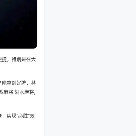
便捷。特别是在大
是能拿到好牌，甚
麻将,划水麻将,
，实现“必胜”效
。