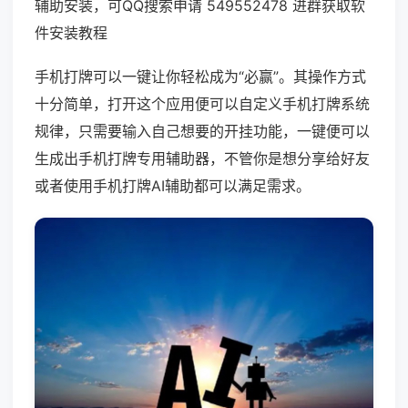
辅助安装，可QQ搜索申请 549552478 进群获取软
件安装教程
手机打牌可以一键让你轻松成为“必赢”。其操作方式
十分简单，打开这个应用便可以自定义手机打牌系统
规律，只需要输入自己想要的开挂功能，一键便可以
生成出手机打牌专用辅助器，不管你是想分享给好友
或者使用手机打牌AI辅助都可以满足需求。