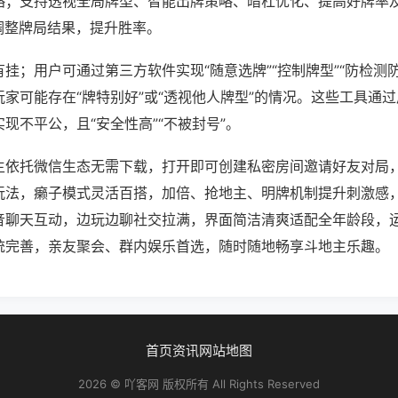
略；支持透视全局牌型、智能出牌策略、暗杠优化、提高好牌率
调整牌局结果，提升胜率。
挂；用户可通过第三方软件实现“随意选牌”“控制牌型”“防检测
家可能存在“牌特别好”或“透视他人牌型”的情况。这些工具通
现不平公，且“安全性高”“不被封号”。
主依托微信生态无需下载，打开即可创建私密房间邀请好友对局
玩法，癞子模式灵活百搭，加倍、抢地主、明牌机制提升刺激感
音聊天互动，边玩边聊社交拉满，界面简洁清爽适配全年龄段，
统完善，亲友聚会、群内娱乐首选，随时随地畅享斗地主乐趣。
首页
资讯
网站地图
2026 © 吖客网 版权所有 All Rights Reserved