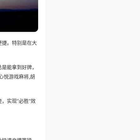
便捷。特别是在大
总是能拿到好牌，
心悦游戏麻将,胡
，实现“必胜”效
。