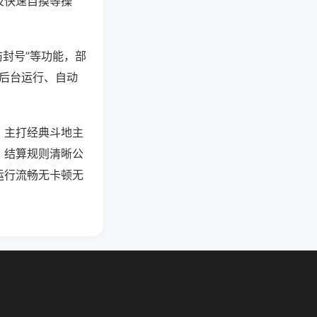
及快速自摸等操
防封号”等功能，部
过后台运行、自动
，主打经典斗地主
，结算规则清晰公
运行流畅无卡顿无