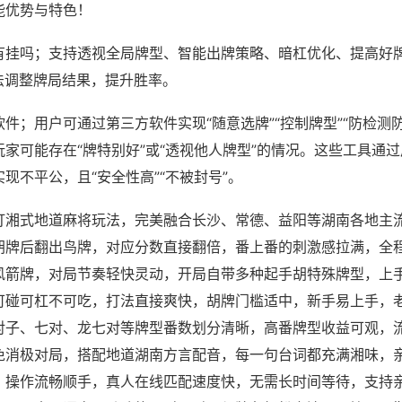
能优势与特色！
有挂吗；支持透视全局牌型、智能出牌策略、暗杠优化、提高好
法调整牌局结果，提升胜率。
件；用户可通过第三方软件实现“随意选牌”“控制牌型”“防检测
家可能存在“牌特别好”或“透视他人牌型”的情况。这些工具通
现不平公，且“安全性高”“不被封号”。
打湘式地道麻将玩法，完美融合长沙、常德、益阳等湖南各地主
胡牌后翻出鸟牌，对应分数直接翻倍，番上番的刺激感拉满，全
风箭牌，对局节奏轻快灵动，开局自带多种起手胡特殊牌型，上
可碰可杠不可吃，打法直接爽快，胡牌门槛适中，新手易上手，
对子、七对、龙七对等牌型番数划分清晰，高番牌型收益可观，
免消极对局，搭配地道湖南方言配音，每一句台词都充满湘味，
，操作流畅顺手，真人在线匹配速度快，无需长时间等待，支持