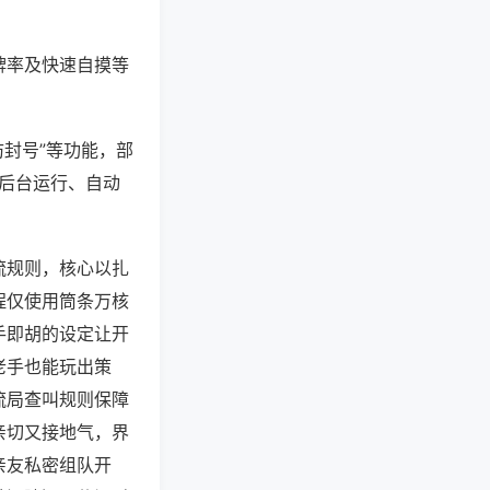
牌率及快速自摸等
防封号”等功能，部
过后台运行、自动
流规则，核心以扎
程仅使用筒条万核
手即胡的设定让开
老手也能玩出策
流局查叫规则保障
亲切又接地气，界
亲友私密组队开