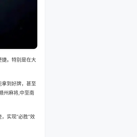
便捷。特别是在大
能拿到好牌，甚至
赣州麻将,中至南
，实现“必胜”效
。