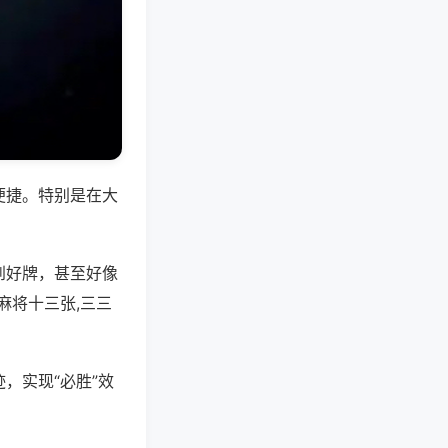
便捷。特别是在大
到好牌，甚至好像
麻将十三张,三三
，实现“必胜”效
。