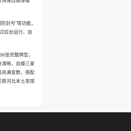
及快速自摸等操
测防封号”等功能，
通过后台运行、自
36张完整牌型，
分清晰，自摸三家
局充满变数，搭配
还原河北本土茶馆