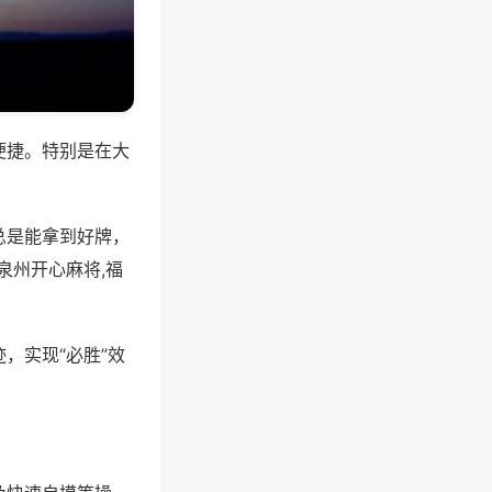
便捷。特别是在大
总是能拿到好牌，
泉州开心麻将,福
，实现“必胜”效
。