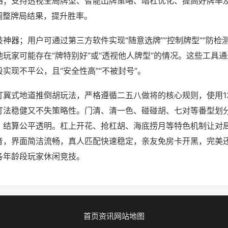
略；支持透视全局牌型、智能出牌策略、暗杠优化、提高好牌率
调整牌局结果，提升胜率。
神器；用户可通过第三方软件实现“随意选牌”“控制牌型”“防检
玩家可能存在“牌特别好”或“透视他人牌型”的情况。这些工具
实现不平公，且“安全性高”“不被封号”。
打冀式地道推倒胡玩法，严格遵循二五八做将的核心规则，使用1
打法稳健又不失策略性。门清、清一色、碰碰胡、七对等番型划
，结算公平透明。杠上开花、抢杠胡、海底捞月等特色机制让对
音，界面简洁流畅，真人匹配快速稳定，亲友免房卡开黑，完美
各年龄段玩家休闲竞技。
首页
资讯
网站地图