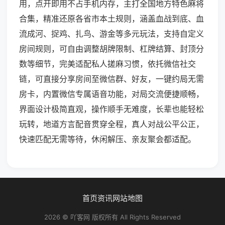
用，点开即用不占手机内存，主打全国地方特色麻将
合集，精准还原各省市本土规则，涵盖血战到底、血
流成河、捉鸡、扎鸟、游金等多元玩法，支持自定义
房间规则，可自由调整胡牌限制、杠牌结算、封顶分
数等细节，完美适配私人搓麻习惯，依托微信社交
链，可直接分享房间至微信群、好友，一键约局无需
房卡，内置微信专属语音功能，对局交流便捷顺畅，
界面设计极简直观，操作顺手无难度，长辈也能轻松
玩转，地道方言配音贯穿全程，真人对战公平公正，
快速匹配无需等待，休闲解压、亲友聚会都适配。
首页
资讯
网站地图
2026 © 吖客网 版权所有 All Rights Reserved