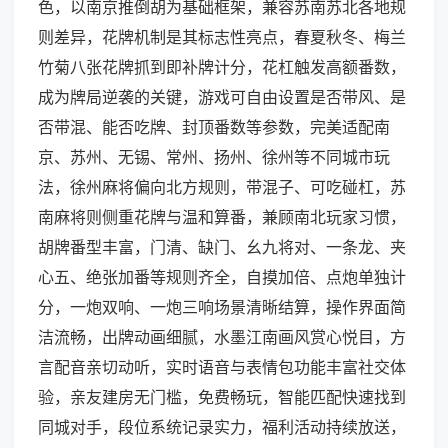
色，以南京推倒胡为基础框架，兼容苏南苏北各地规
则差异，花牌机制是其标志性亮点，春夏秋冬、梅兰
竹菊八张花牌抓到即补牌计分，花杠触发高额番数，
成为牌局逆袭的关键，游戏可自由设置是否带风、是
否带混、能否吃牌、封顶番数等参数，完美适配南
京、苏州、无锡、常州、扬州、徐州等不同城市玩
法，徐州麻将偏向北方规则，带混子、可吃碰杠，苏
南麻将则侧重花牌与温和算番，兼顾南北玩家习惯，
胡牌番型丰富，门清、缺门、幺九将对、一条龙、夹
心五、绝张加番等规则齐全，自摸加倍、点炮单独计
分，一炮双响、一炮三响场景清晰结算，操作界面简
洁流畅，出牌动画细腻，水墨江南画风赏心悦目，方
言配音亲切动听，实时语音与表情包功能丰富社交体
验，亲友建房无门槛，免费畅玩，智能匹配快速找到
同城对手，段位系统记录实力，福利活动持续放送，