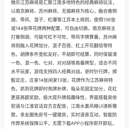
微乐江苏麻将是汇聚江南多地特色的经典麻将玩法，
以南京麻将、苏州麻将、无锡麻将为核心，融合推倒
胡、带风、混子、杠爆等江苏本土规则，使用136张
或144张带花牌两种配置，可自由切换，南京麻将主
打推倒胡、可碰可杠不可吃、带风字牌算番，苏州麻
将则融入花牌加分、混子百搭、杠上开花翻倍等特
色，胡牌条件宽松友好，平胡即可结算，同时保留清
一色、混一色、七对、对对胡等高番牌型，适合不同
水平玩家，游戏支持四人经典对战，逆时针行牌，掷
骰定庄，庄家14张闲家13张，花牌作为江苏麻将特
色，抓到花牌即时亮牌补牌，每朵花固定加分，花杠
更是高额奖励，极大提升牌局趣味性，界面搭载吴侬
软语与江淮官话双方言配音，江南水墨风格UI清新雅
致，亲友圈免房号一键建房，实时语音互动，智能防
作弊系统保障公平，无需下载APP小程序即开即玩，