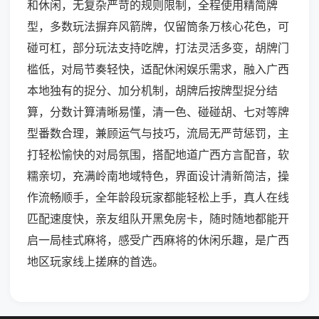
和休闲，无复杂严苛的规则限制，全程使用精简牌
型，多数玩法摒弃风箭牌，仅留筒条万核心花色，可
碰可杠，部分玩法支持吃牌，打法灵活多变，胡牌门
槛低，对局节奏轻快，适配休闲娱乐需求，融入广西
本地独有的捉分、加分机制，胡牌后按牌型捉分结
算，分数计算清晰易懂，清一色、碰碰胡、七对等牌
型番数合理，兼顾运气与技巧，流局无严苛惩罚，主
打轻松愉快的对局氛围，搭配地道广西方言配音，软
糯亲切，充满岭南地域特色，界面设计清新简洁，操
作流畅顺手，全年龄段玩家都能轻松上手，真人在线
匹配速度快，亲友组队开黑免房卡，随时随地都能开
启一局桂式麻将，感受广西麻将的休闲乐趣，是广西
地区玩家线上搓麻的首选。