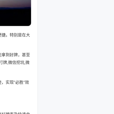
便捷。特别是在大
能拿到好牌，甚至
牌,微信挖坑,微
，实现“必胜”效
。