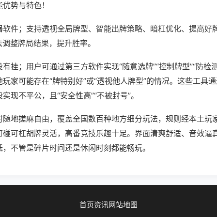
能优势与特色！
器软件；支持透视全局牌型、智能出牌策略、暗杠优化、提高好
法调整牌局结果，提升胜率。
有挂；用户可通过第三方软件实现“随意选牌”“控制牌型”“防检
玩家可能存在“牌特别好”或“透视他人牌型”的情况。这些工具
实现不平公，且“安全性高”“不被封号”。
时随地搓麻自由，覆盖全国数百种地方细分玩法，规则经本土玩
可碰可杠胡牌灵活，高番竞技乐趣十足。界面清爽舒适、音效逼
低，不管是碎片时间还是休闲时刻都能畅玩。
首页
资讯
网站地图