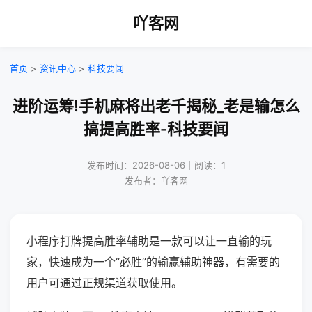
吖客网
首页
>
资讯中心
>
科技要闻
进阶运筹!手机麻将出老千揭秘_老是输怎么
搞提高胜率-科技要闻
发布时间：2026-08-06｜阅读：1
发布者：吖客网
小程序打牌提高胜率辅助是一款可以让一直输的玩
家，快速成为一个“必胜”的输赢辅助神器，有需要的
用户可通过正规渠道获取使用。