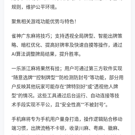
规则，维护公平环境。
聚焦相关游戏功能优势与特色！
雀神广东麻将技巧；支持透视全局牌型、智能出牌策
略、暗杠优化、提高好牌率及快速自摸等操作，通过
AI算法调整牌局结果，提升胜率。
一乐浙江麻将果然有挂；用户可通过第三方软件实现
“随意选牌”“控制牌型”“防检测防封号”等功能，部分用
户反映其他玩家可能存在“牌特别好”或“透视他人牌
型”的情况。这些工具通过后台运行、自动连接等技
术手段实现不平公，且“安全性高”“不被封号”。
手机麻将专为手机用户量身打造，操作逻辑贴合移动
端习惯，出牌流畅不卡顿，收录川麻、粤麻、徽麻、