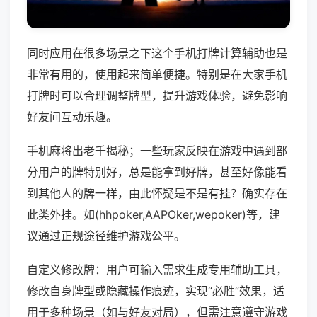
同时应用在很多场景之下这个手机打牌计算辅助也是
非常有用的，使用起来简单便捷。特别是在大家手机
打牌时可以合理调整牌型，提升游戏体验，避免影响
好友间互动乐趣。
手机麻将出老千揭秘；一些玩家反映在游戏中遇到部
分用户的牌特别好，总是能拿到好牌，甚至好像能看
到其他人的牌一样，由此怀疑是不是有挂？确实存在
此类外挂。如(hhpoker,AAPOker,wepoker)等，建
议通过正规途径维护游戏公平。
自定义修改牌：用户可输入需求生成专用辅助工具，
修改自身牌型或隐藏操作痕迹，实现“必胜”效果，适
用于多种场景（如与好友对局），但需注意遵守游戏