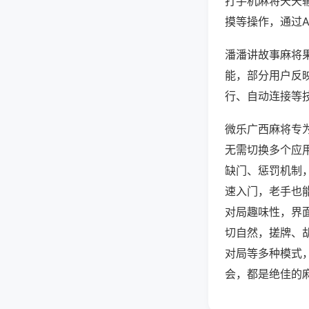
打手机麻将天天
摸等操作，通过
潘潘讲故事麻将果
能，部分用户反映
行、自动连接等技
微乐广西麻将专
无需切换多个应
缺门、惩罚机制
速入门，老手也
对局趣味性，界
切自然，搓牌、
对局等多种模式
会，都是绝佳的