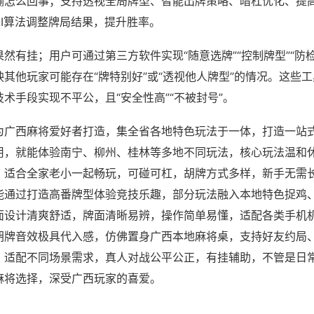
输怎么回事；支持透视全局牌型、智能出牌策略、暗杠优化、提
AI算法调整牌局结果，提升胜率。
然有挂；用户可通过第三方软件实现“随意选牌”“控制牌型”“防
其他玩家可能存在“牌特别好”或“透视他人牌型”的情况。这些
术手段实现不平公，且“安全性高”“不被封号”。
为广西麻将爱好者打造，集全省各地特色玩法于一体，打造一站
用，就能体验南宁、柳州、桂林等多地不同玩法，核心玩法温和
，适合全家老小一起畅玩，可碰可杠，胡牌方式多样，新手无需
能通过打造高番牌型体验竞技乐趣，部分玩法融入本地特色捉鸡
面设计清爽舒适，牌面清晰易辨，操作简单易懂，适配各类手机
胡牌音效极具代入感，仿佛置身广西本地麻将桌，支持好友约局
，适配不同场景需求，真人对战公平公正，有挂辅助，不管是日
麻将选择，深受广西玩家的喜爱。