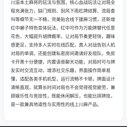
川渝本土麻将的玩法与氛围，核心血战玩法让对局全
程充满张力，缺门规则、刮风下雨杠牌结算、流局查
叫等细节无一不精，完美贴合线下搓麻习惯，还新增
红中癞子特色变体玩法，红中可作为万能牌替代任意
花色，大幅提升胡牌概率，让对局节奏更轻快，趣味
感更足，支持多人实时在线匹配，真人对战告别人机
对局的单调，还能创建私密房间邀请好友组队，免房
卡开黑十分便捷，内置语音聊天功能，对局时可与牌
友实时交流互动，增添社交乐趣，界面操作简单易
懂，适配各类手机机型，运行流畅不卡顿，牌面设计
清晰直观，就算长时间对局也不会觉得视觉疲劳，兼
顾娱乐性与竞技性，既能休闲解压，也能比拼牌技，
是一款兼具地道性与实用性的线上川麻产品。