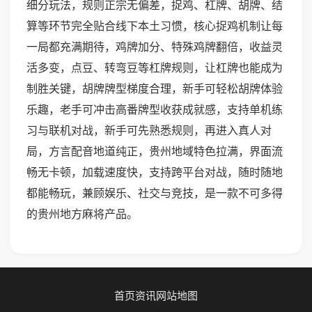
细分玩法，规则正宗无偏差，捉鸡、杠牌、胡牌、结
算等环节完全贴合线下本土习惯，核心捉鸡机制让每
一局都充满期待，鸡牌加分、特殊鸡牌翻倍，收益灵
活多变，点豆、转弯豆等杠牌规则，让杠牌也能成为
制胜关键，胡牌牌型梯度合理，新手可轻松胡牌体验
乐趣，老手可冲击高番牌型收获成就感，支持单机练
习与联机对战，新手可先熟悉规则，再进入真人对
局，方言配音地道纯正，贵州地域特色拉满，界面流
畅无卡顿，加载速度快，支持跨平台对战，随时随地
都能畅玩，兼顾娱乐、社交与竞技，是一款不可多得
的贵州地方麻将产品。
首页
资讯
网站地图