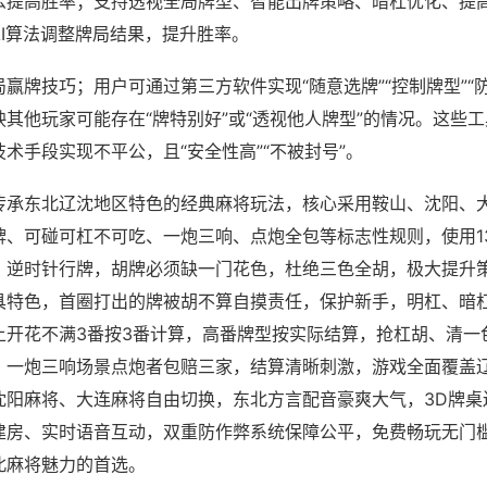
么提高胜率；支持透视全局牌型、智能出牌策略、暗杠优化、提
AI算法调整牌局结果，提升胜率。
赢牌技巧；用户可通过第三方软件实现“随意选牌”“控制牌型”“
其他玩家可能存在“牌特别好”或“透视他人牌型”的情况。这些
术手段实现不平公，且“安全性高”“不被封号”。
传承东北辽沈地区特色的经典麻将玩法，核心采用鞍山、沈阳、
牌、可碰可杠不可吃、一炮三响、点炮全包等标志性规则，使用1
，逆时针行牌，胡牌必须缺一门花色，杜绝三色全胡，极大提升
具特色，首圈打出的牌被胡不算自摸责任，保护新手，明杠、暗
上开花不满3番按3番计算，高番牌型按实际结算，抢杠胡、清一
，一炮三响场景点炮者包赔三家，结算清晰刺激，游戏全面覆盖
沈阳麻将、大连麻将自由切换，东北方言配音豪爽大气，3D牌桌
建房、实时语音互动，双重防作弊系统保障公平，免费畅玩无门
北麻将魅力的首选。