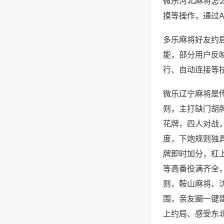
微乐河北麻将怎
摸等操作，通过
多乐麻将好友约局
能，部分用户反映
行、自动连接等技
微乐辽宁麻将是
则，主打缺门胡
花牌，四人对战
度，下炮规则独
牌即时加分，杠
等高番役满齐全
则，鞍山麻将、
围，亲友圈一键
上约局、感受东