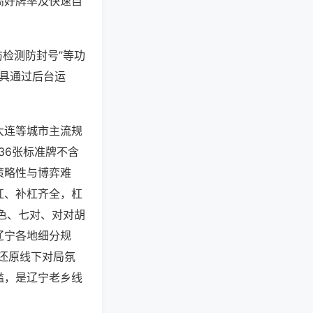
高好牌率及快速自
防检测防封号”等功
工具通过后台运
大连等城市主流规
36张标准牌不含
策略性与博弈难
杠、补杠齐全，杠
色、七对、对对胡
辽宁各地细分规
还原线下对局氛
槛，是辽宁老乡线