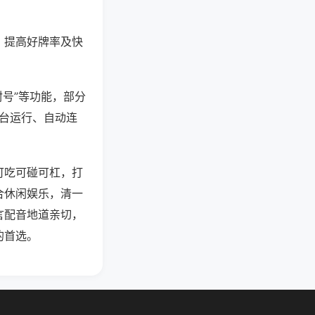
、提高好牌率及快
封号”等功能，部分
后台运行、自动连
可吃可碰可杠，打
合休闲娱乐，清一
言配音地道亲切，
的首选。