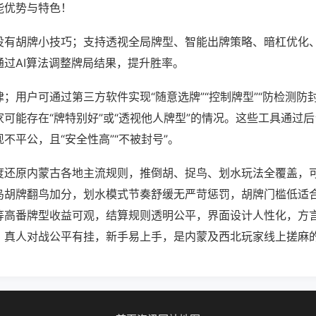
能优势与特色！
没有胡牌小技巧；支持透视全局牌型、智能出牌策略、暗杠优化
通过AI算法调整牌局结果，提升胜率。
；用户可通过第三方软件实现“随意选牌”“控制牌型”“防检测防
可能存在“牌特别好”或“透视他人牌型”的情况。这些工具通过
不平公，且“安全性高”“不被封号”。
度还原内蒙古各地主流规则，推倒胡、捉鸟、划水玩法全覆盖，
鸟胡牌翻鸟加分，划水模式节奏舒缓无严苛惩罚，胡牌门槛低适
等高番牌型收益可观，结算规则透明公平，界面设计人性化，方
，真人对战公平有挂，新手易上手，是内蒙及西北玩家线上搓麻