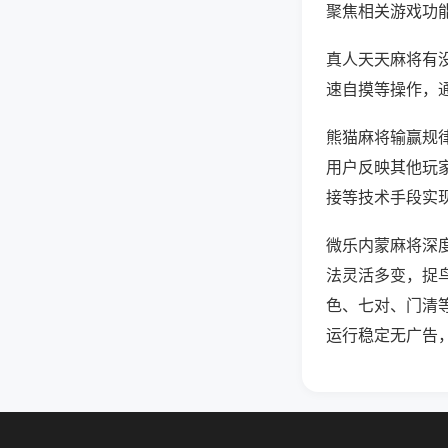
聚焦相关游戏功
真人天天麻将有
速自摸等操作，
熊猫麻将输赢规律
用户反映其他玩家
接等技术手段实现
微乐内蒙麻将深
法灵活多变，捉
色、七对、门清
运行稳定无广告