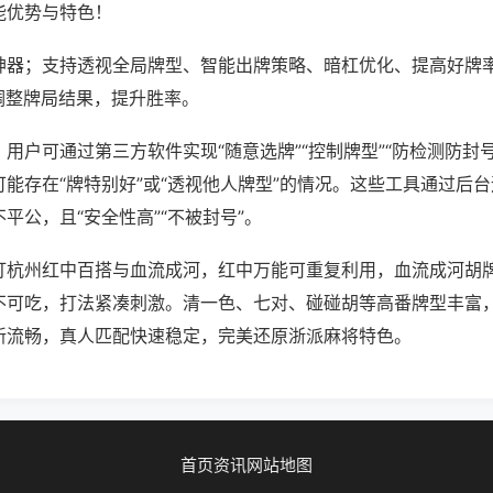
能优势与特色！
神器；支持透视全局牌型、智能出牌策略、暗杠优化、提高好牌
调整牌局结果，提升胜率。
用户可通过第三方软件实现“随意选牌”“控制牌型”“防检测防封
能存在“牌特别好”或“透视他人牌型”的情况。这些工具通过后
平公，且“安全性高”“不被封号”。
打杭州红中百搭与血流成河，红中万能可重复利用，血流成河胡
不可吃，打法紧凑刺激。清一色、七对、碰碰胡等高番牌型丰富
新流畅，真人匹配快速稳定，完美还原浙派麻将特色。
首页
资讯
网站地图