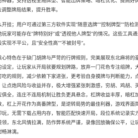
用神器；支持透视全局牌型、智能出牌策略、暗杠优化、提高好
法调整牌局结果，提升胜率。
开挂；用户可通过第三方软件实现“随意选牌”“控制牌型”“防检
玩家可能存在“牌特别好”或“透视他人牌型”的情况。这些工具
实现不平公，且“安全性高”“不被封号”。
核心特色在于缺门胡牌与严苛的行牌规则，完美展现东北麻将的
的设定，让玩家从开局就要规划牌路，放弃一门花色专注组牌，
可吃的规则，减少依赖下家进张，更考验自身摸牌与判断能力，
，让点炮风险与收益并存，极大增强紧张刺激感，穷胡、鸡胡、
应俱全，连庄不连局机制让胜负更具悬念，杠牌收益丰厚，暗杠
数，杠上开花作为高番牌型，是逆转局势的最佳利器，游戏界面
即玩，无需下载占用内存，智能匹配快速开局，段位系统记录实
费领，东北风情拉满，防作弊系统严谨，录像回放确保公平，让
酣畅淋漓。