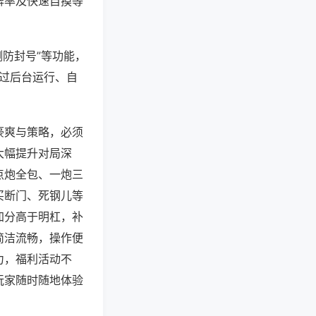
牌率及快速自摸等
测防封号”等功能，
通过后台运行、自
豪爽与策略，必须
大幅提升对局深
点炮全包、一炮三
买断门、死钢儿等
加分高于明杠，补
简洁流畅，操作便
力，福利活动不
玩家随时随地体验