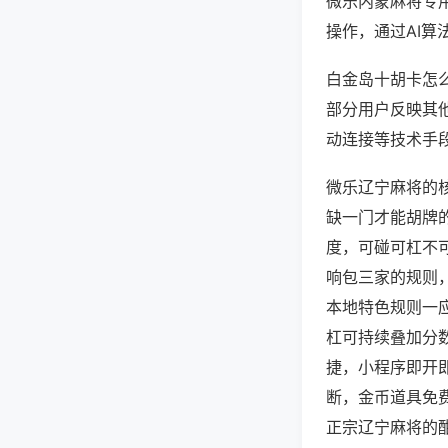
微乐内蒙麻将专
操作，通过AI算
白金岛十胡卡怎么
部分用户反映其他
动连接等技术手段
微乐辽宁麻将的
缺一门才能胡牌
度，可碰可杠不
响包三家的规则
本地特色规则一
杠可持续叠加分
捷，小程序即开
断，金币道具免
正宗辽宁麻将的