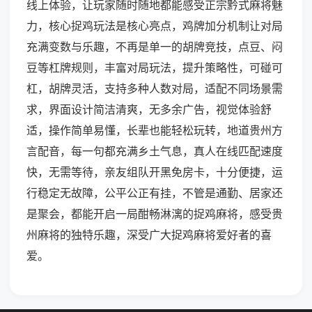
线上体验，让玩家随时随地都能感受正宗黔式麻将魅
力，核心捉鸡玩法是核心亮点，鸡牌加分机制让对局
充满变数与乐趣，不再是单一的胡牌竞技，点豆、闷
豆等杠牌规则，丰富对局玩法，提升策略性，可碰可
杠，胡牌灵活，支持多种人数对局，适配不同场景需
求，界面设计简洁清爽，无多余广告，视觉体验舒
适，操作简单易懂，长辈也能轻松玩转，地道贵州方
言配音，每一句都充满乡土气息，真人在线匹配速度
快，无需等待，亲友组队开黑免房卡，十分便捷，运
行稳定无故障，公平公正有挂，不管是通勤、居家还
是聚会，都能开启一局酣畅淋漓的捉鸡麻将，感受贵
州麻将的独特乐趣，深受广大捉鸡麻将爱好者的喜
爱。