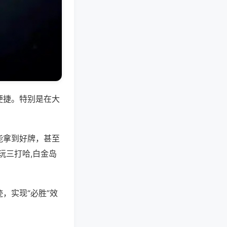
便捷。特别是在大
能拿到好牌，甚至
玩三打哈,白金岛
，实现“必胜”效
。