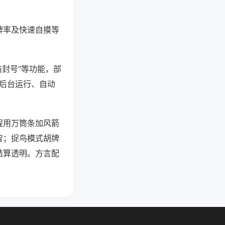
牌率及快速自摸等
防封号”等功能，部
过后台运行、自动
程用万筒条加风箭
智；捉鸟模式胡牌
结算透明。方言配