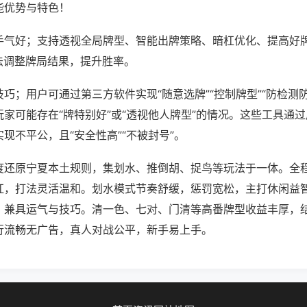
能优势与特色！
手气好；支持透视全局牌型、智能出牌策略、暗杠优化、提高好
法调整牌局结果，提升胜率。
巧；用户可通过第三方软件实现“随意选牌”“控制牌型”“防检测
家可能存在“牌特别好”或“透视他人牌型”的情况。这些工具通
现不平公，且“安全性高”“不被封号”。
度还原宁夏本土规则，集划水、推倒胡、捉鸟等玩法于一体。全
杠，打法灵活温和。划水模式节奏舒缓，惩罚宽松，主打休闲益
，兼具运气与技巧。清一色、七对、门清等高番牌型收益丰厚，
行流畅无广告，真人对战公平，新手易上手。