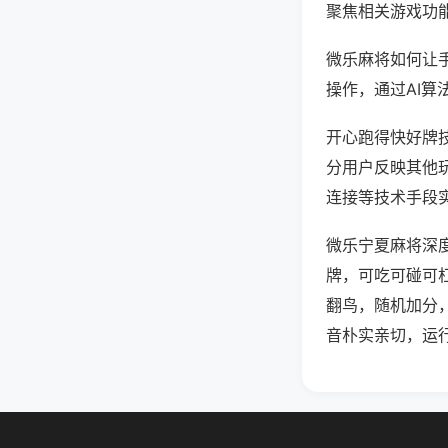
聚焦相关游戏功
微乐麻将如何让
操作，通过AI算
开心跑得快好牌技
分用户反映其他玩
连接等技术手段实
微乐宁夏麻将深
牌，可吃可碰可
翻鸟，随机加分
音朴实亲切，运